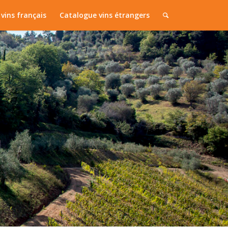
vins français
Catalogue vins étrangers