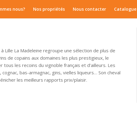
mmes nous?
Nos propriétés
Nous contacter
Catalogue 
e à Lille La Madeleine regroupe une sélection de plus de
ns de copains aux domaines les plus prestigieux, le
 tous les recoins du vignoble français et d’ailleurs. Les
, cognac, bas-armagnac, gins, vielles liqueurs… Son cheval
dénicher les meilleurs rapports prix/plaisir.